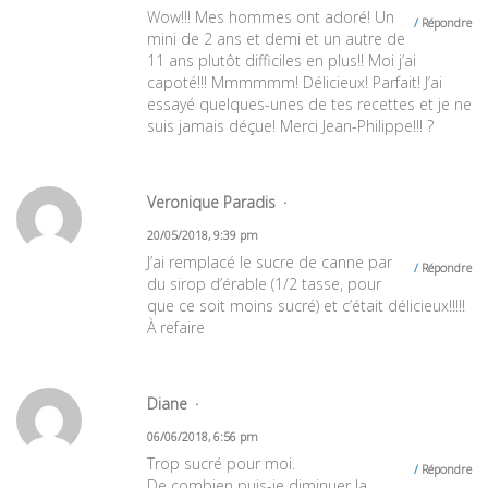
Wow!!! Mes hommes ont adoré! Un
Répondre
mini de 2 ans et demi et un autre de
11 ans plutôt difficiles en plus!! Moi j’ai
capoté!!! Mmmmmm! Délicieux! Parfait! J’ai
essayé quelques-unes de tes recettes et je ne
suis jamais déçue! Merci Jean-Philippe!!! ?
Veronique Paradis
20/05/2018, 9:39 pm
J’ai remplacé le sucre de canne par
Répondre
du sirop d’érable (1/2 tasse, pour
que ce soit moins sucré) et c’était délicieux!!!!!
À refaire
Diane
06/06/2018, 6:56 pm
Trop sucré pour moi.
Répondre
De combien puis-je diminuer la