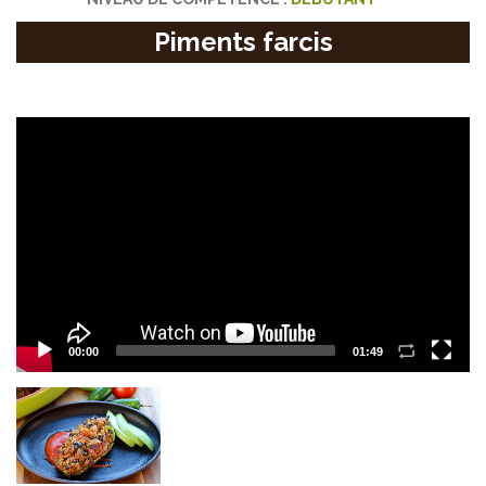
Piments farcis
Video
Player
00:00
01:49