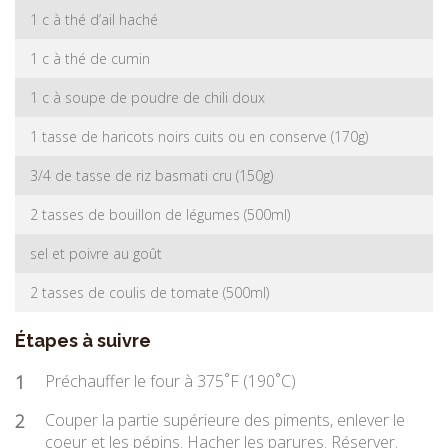
1 c à thé d’ail haché
1 c à thé de cumin
1 c à soupe de poudre de chili doux
1 tasse de haricots noirs cuits ou en conserve (170g)
3/4 de tasse de riz basmati cru (150g)
2 tasses de bouillon de légumes (500ml)
sel et poivre au goût
2 tasses de coulis de tomate (500ml)
Étapes à suivre
1
Préchauffer le four à 375˚F (190˚C)
2
Couper la partie supérieure des piments, enlever le
coeur et les pépins. Hacher les parures. Réserver.