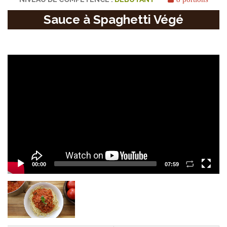
Sauce à Spaghetti Végé
Video
Player
00:00
07:59