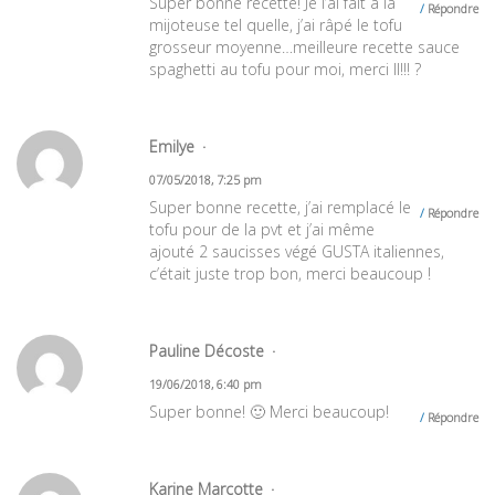
Super bonne recette! Je l’ai fait à la
Répondre
mijoteuse tel quelle, j’ai râpé le tofu
grosseur moyenne…meilleure recette sauce
spaghetti au tofu pour moi, merci Il!!! ?
Emilye
07/05/2018, 7:25 pm
Super bonne recette, j’ai remplacé le
Répondre
tofu pour de la pvt et j’ai même
ajouté 2 saucisses végé GUSTA italiennes,
c’était juste trop bon, merci beaucoup !
Pauline Décoste
19/06/2018, 6:40 pm
Super bonne! 🙂 Merci beaucoup!
Répondre
Karine Marcotte