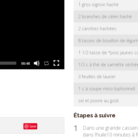
1 gros oignon haché
2 branches de céleri haché
2 carottes hachées
8 tasses de bouillon de légume
1 1/2 tasse de *pois jaunes ca
1/2 c à thé de sarriette séché
00:48
3 feuilles de laurier
1 c à soupe miso (optionnel)
sel et poivre au goût
Étapes à suivre
1
Save
Dans une grande casserole
dans l’huile10 minutes à