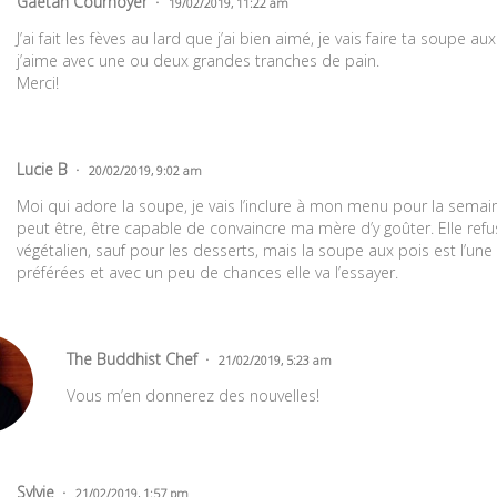
Gaétan Cournoyer
19/02/2019, 11:22 am
J’ai fait les fèves au lard que j’ai bien aimé, je vais faire ta soupe a
j’aime avec une ou deux grandes tranches de pain.
Merci!
Lucie B
20/02/2019, 9:02 am
Moi qui adore la soupe, je vais l’inclure à mon menu pour la semain
peut être, être capable de convaincre ma mère d’y goûter. Elle re
végétalien, sauf pour les desserts, mais la soupe aux pois est l’un
préférées et avec un peu de chances elle va l’essayer.
The Buddhist Chef
21/02/2019, 5:23 am
Vous m’en donnerez des nouvelles!
Sylvie
21/02/2019, 1:57 pm