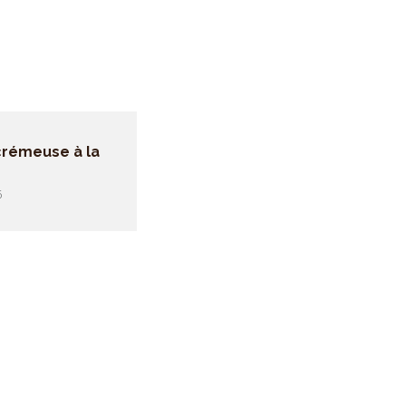
 crémeuse à la
6