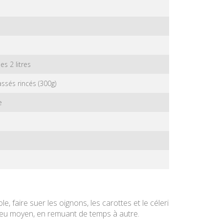
s 2 litres
ssés rincés (300g)
e
, faire suer les oignons, les carottes et le céleri
 feu moyen, en remuant de temps à autre.