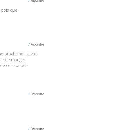
Répondre
ux pois que
Répondre
e prochaine ! Je vais
fuse de manger
e de ces soupes
Répondre
Répondre