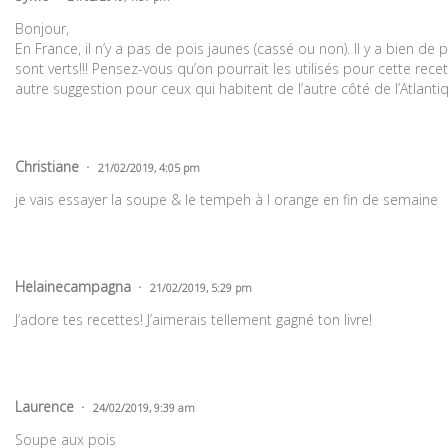
Bonjour,
En France, il n’y a pas de pois jaunes (cassé ou non). Il y a bien de 
sont verts!!! Pensez-vous qu’on pourrait les utilisés pour cette rec
autre suggestion pour ceux qui habitent de l’autre côté de l’Atlanti
Christiane
21/02/2019, 4:05 pm
je vais essayer la soupe & le tempeh à l orange en fin de semaine
Helainecampagna
21/02/2019, 5:29 pm
J’adore tes recettes! J’aimerais tellement gagné ton livre!
Laurence
24/02/2019, 9:39 am
Soupe aux pois