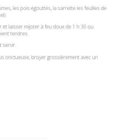
umes, les pois égouttés, la sarrette les feuilles de
el).
ir et laisser mijoter à feu doux de 1 h 30 ou
oient tendres.
 servir.
us onctueuse, broyer grossièrement avec un