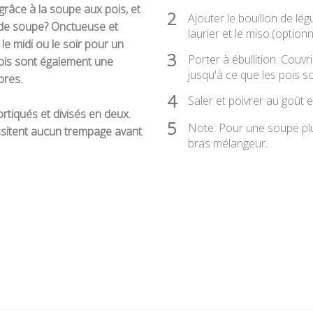
grâce à la soupe aux pois, et
2
Ajouter le bouillon de lég
l de soupe? Onctueuse et
laurier et le miso.(optionn
 le midi ou le soir pour un
3
Porter à ébullition. Couvr
pois sont également une
jusqu'à ce que les pois s
bres.
4
Saler et poivrer au goût et
tiqués et divisés en deux.
5
Note: Pour une soupe pl
essitent aucun trempage avant
bras mélangeur.