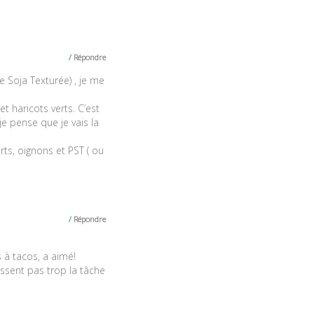
Répondre
e Soja Texturée) , je me
haricots verts. C’est
je pense que je vais la
rts, oignons et PST ( ou
Répondre
 à tacos, a aimé!
issent pas trop la tâche