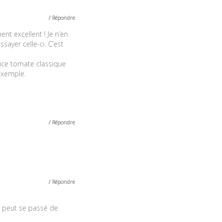
Répondre
ent excellent ! Je n’en
sayer celle-ci. C’est
auce tomate classique
exemple.
Répondre
Répondre
n peut se passé de