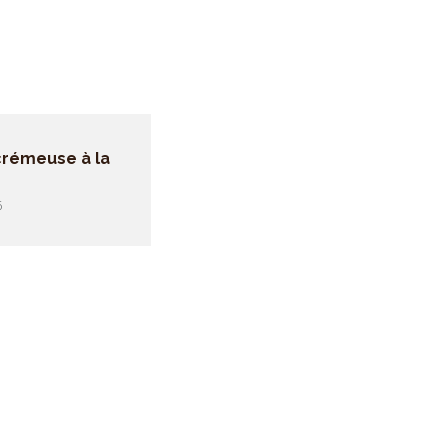
 crémeuse à la
6