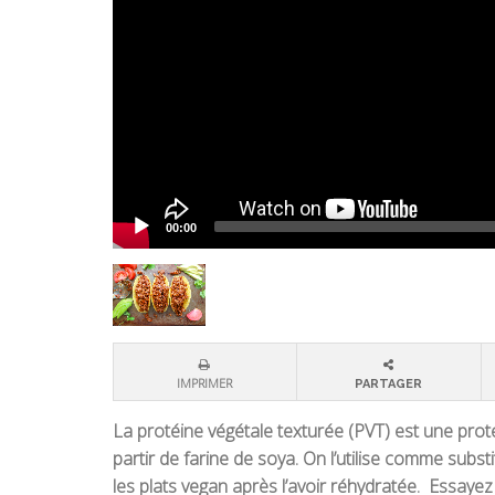
00:00
IMPRIMER
PARTAGER
La protéine végétale texturée (PVT) est une prot
partir de farine de soya. On l’utilise comme subs
les plats vegan après l’avoir réhydratée. Essayez