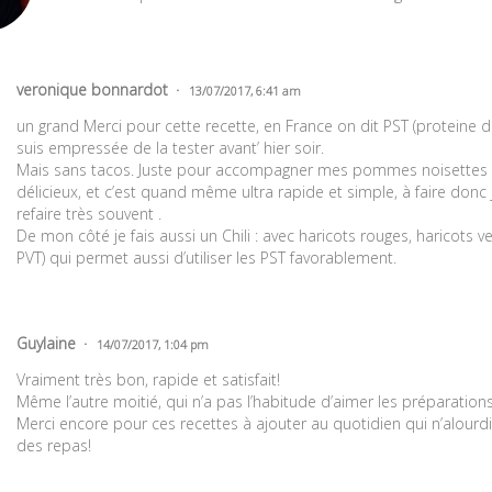
veronique bonnardot
13/07/2017, 6:41 am
un grand Merci pour cette recette, en France on dit PST (proteine d
suis empressée de la tester avant’ hier soir.
Mais sans tacos. Juste pour accompagner mes pommes noisettes et 
délicieux, et c’est quand même ultra rapide et simple, à faire donc 
refaire très souvent .
De mon côté je fais aussi un Chili : avec haricots rouges, haricots ve
PVT) qui permet aussi d’utiliser les PST favorablement.
Guylaine
14/07/2017, 1:04 pm
Vraiment très bon, rapide et satisfait!
Même l’autre moitié, qui n’a pas l’habitude d’aimer les préparations
Merci encore pour ces recettes à ajouter au quotidien qui n’alourd
des repas!