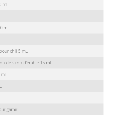
0 ml
30 mL
pour chili 5 mL
 ou de sirop d’érable 15 ml
 ml
L
ur garnir