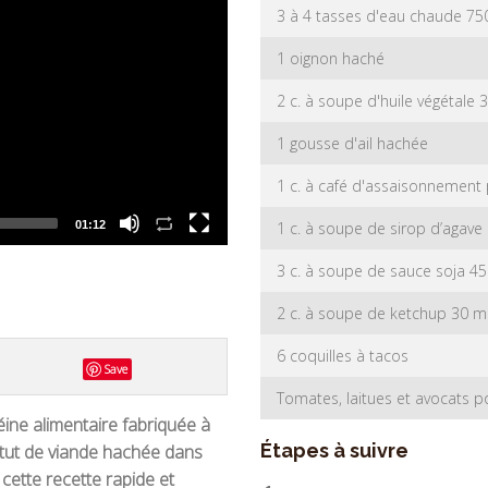
3 à 4 tasses d'eau chaude 75
1 oignon haché
2 c. à soupe d'huile végétale 
1 gousse d'ail hachée
1 c. à café d'assaisonnement 
1 c. à soupe de sirop d’agave
01:12
3 c. à soupe de sauce soja 45
2 c. à soupe de ketchup 30 m
6 coquilles à tacos
Save
Tomates, laitues et avocats po
éine alimentaire fabriquée à
Étapes à suivre
titut de viande hachée dans
 cette recette rapide et