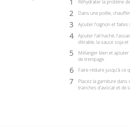
1
Réhydrater la protéine de
2
Dans une poêle, chauffer 
3
Ajouter l'oignon et faite
4
Ajouter l'ail haché, l'ass
d’érable, la sauce soja et
5
Mélanger bien et ajouter 
de trempage.
6
Faire réduire jusqu'à ce 
7
Placez la garniture dans 
tranches d'avocat et de la