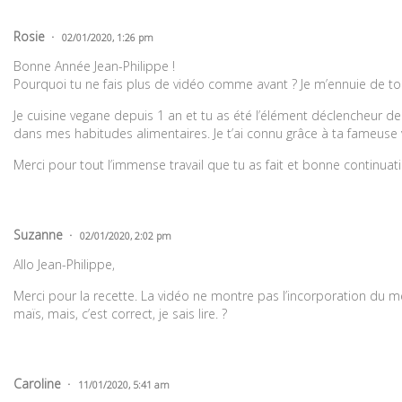
Rosie
02/01/2020, 1:26 pm
Bonne Année Jean-Philippe !
Pourquoi tu ne fais plus de vidéo comme avant ? Je m’ennuie de t
Je cuisine vegane depuis 1 an et tu as été l’élément déclencheur 
dans mes habitudes alimentaires. Je t’ai connu grâce à ta fameuse
Merci pour tout l’immense travail que tu as fait et bonne continuati
Suzanne
02/01/2020, 2:02 pm
Allo Jean-Philippe,
Merci pour la recette. La vidéo ne montre pas l’incorporation du m
maïs, mais, c’est correct, je sais lire. ?
Caroline
11/01/2020, 5:41 am