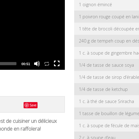
1 oignon émincé
1 poivron rouge coupé en lan
1 tête de brocoli découpée en
240 g de tempeh coup en dé
1 c. à soupe de gingembre h
1/4 de tasse de sauce soya
00:51
1/4 de tasse de sirop d’érabl
1/4 de tasse de ketchup
1 c. à thé de sauce Sriracha
Save
1 tasse de bouillon de légum
st de cuisiner un délicieux
1 c. à soupe de fécule de maï
monde en raffolera!
2 c. à soupe d’eau