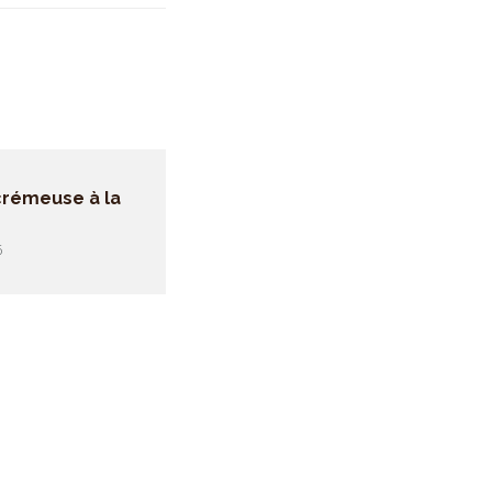
 crémeuse à la
6