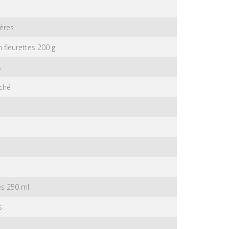
ières
 fleurettes 200 g
s
aché
e
es 250 ml
s