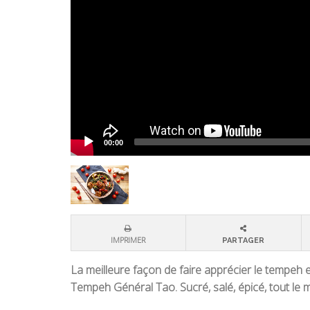
00:00
IMPRIMER
PARTAGER
La meilleure façon de faire apprécier le tempeh e
Tempeh Général Tao. Sucré, salé, épicé, tout le 