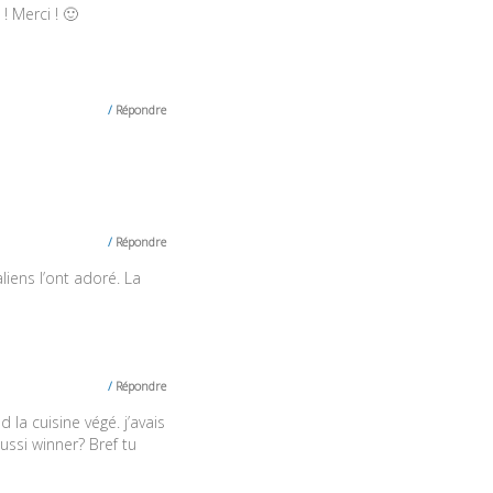
! Merci ! 🙂
Répondre
Répondre
iens l’ont adoré. La
Répondre
 la cuisine végé. j’avais
ssi winner? Bref tu