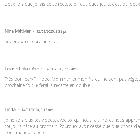
Deux fois que je fais cette recette en quelques jours, c’est délicieux 
Nina Métivier
12/01/2020, 5:35 pm
Super bon encore une fois
Louise Lalumière
14/01/2020, 7:32 am
Très bon Jean-Philippe! Mon mari et mon fils qui ne sont pas végétal
prochaine fois je ferai la recette en double.
Linda
14/01/2020, 9:13 am
je ne vois plus tes vidéos, avec toi qui nous fait rire, et nous apprend
toujours hâte au prochain. Pourquoi avoir cessé quelque chose d’au
nous manques bcp.