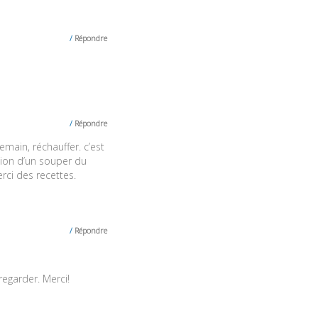
Répondre
Répondre
emain, réchauffer. c’est
sion d’un souper du
rci des recettes.
Répondre
regarder. Merci!