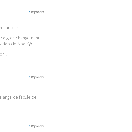
Répondre
on humour !
de ce gros changement
 vidéo de Noël 🙂
on .
Répondre
élange de fécule de
Répondre