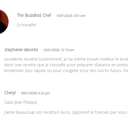
The Buddhist Chef
16/01/2020, 5:01 am
J’y travaille!
stephanie labonte
23/01/2020, 12:15 am
excellente recette! bizarrement, je l’ai même trouvé meilleur le lend
donc une recette que je conseille pour préparer d’avance en prévi
lendemain plus rapide ou pour congeler pour des lunchs futurs. me
Cheryl
24/01/2020, 6:22 pm
Salut Jean Phiippe,
J’aime beaucoup vos recettes! Aussi, j’apprend le francais par vous 