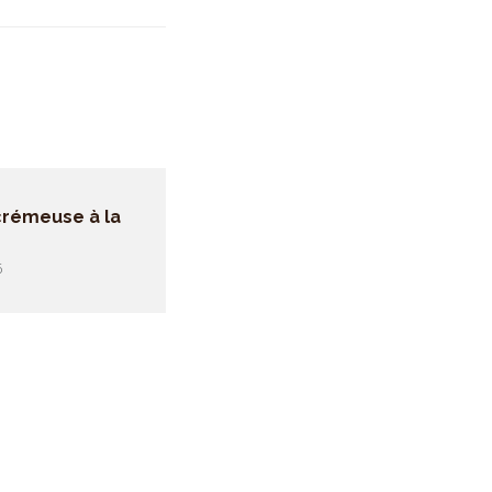
 crémeuse à la
6