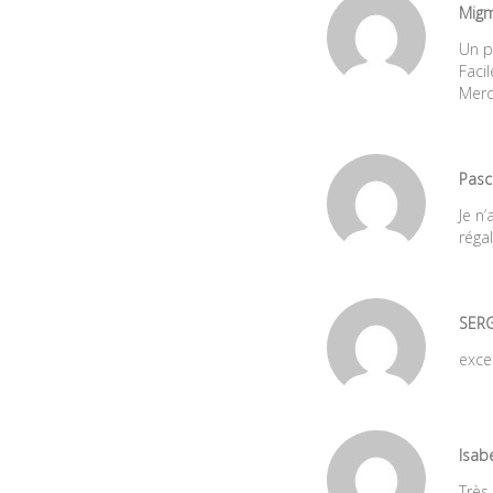
Mig
Un pu
Faci
Merc
Pasc
Je n
réga
SER
exce
Isab
Très 