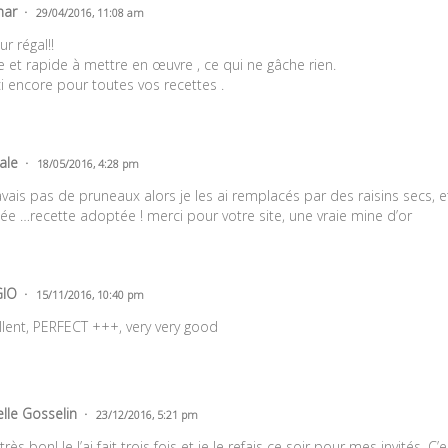
mar
29/04/2016, 11:08 am
r régal!!
le et rapide à mettre en œuvre , ce qui ne gâche rien.
i encore pour toutes vos recettes .
ale
18/05/2016, 4:28 pm
’avais pas de pruneaux alors je les ai remplacés par des raisins secs, e
lée …recette adoptée ! merci pour votre site, une vraie mine d’or
GIO
15/11/2016, 10:40 pm
llent, PERFECT +++, very very good
elle Gosselin
23/12/2016, 5:21 pm
très bon! Je l’ai fait trois fois et je le refais ce soir pour mes invités. 