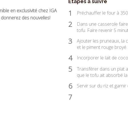
Étapes à suivre
nible en exclusivité chez IGA
1
Préchauffer le four à 350
n donnerez des nouvelles!
2
Dans une casserole faire ch
tofu. Faire revenir 5 minu
3
Ajouter les pruneaux, la ca
et le piment rouge broyé.
4
Incorporer le lait de coco
5
Transférer dans un plat a
que le tofu ait absorbé la
6
Servir sur du riz et garnir
7