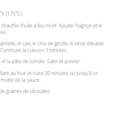
˚F (175˚C).
auffer l’huile à feu mi-vif. Ajouter l’oignon et le
tes.
nnelle, le cari, le clou de girofle, le sirop d’érable
 Continuer la cuisson 3 minutes.
 et la pâte de tomate. Saler et poivrer.
llant au four et cuire 30 minutes ou jusqu’à ce
 moitié de la sauce.
 de graines de citrouilles.