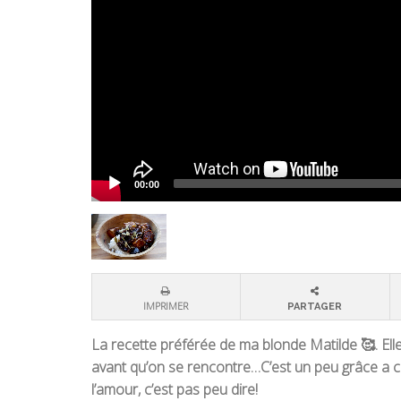
00:00
IMPRIMER
PARTAGER
La recette préférée de ma blonde Matilde 🥰. Elle 
avant qu’on se rencontre…C’est un peu grâce a ce
l’amour, c’est pas peu dire!