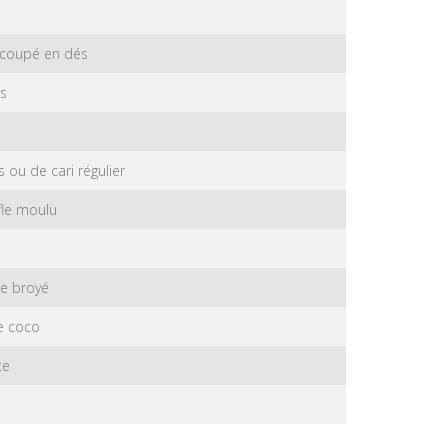
 coupé en dés
s
 ou de cari régulier
fle moulu
ge broyé
e coco
te