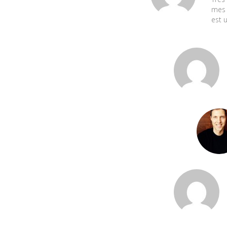
mes 
est 