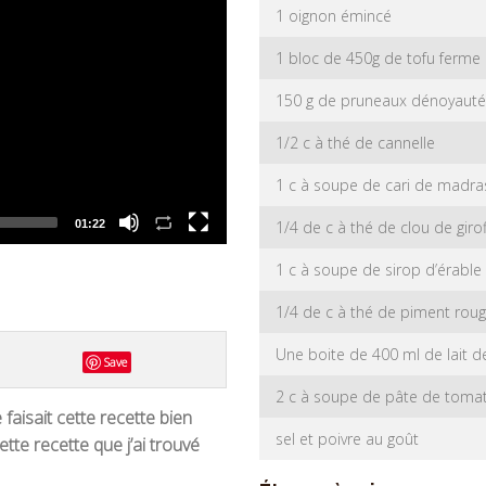
1 oignon émincé
1 bloc de 450g de tofu ferme
150 g de pruneaux dénoyauté
1/2 c à thé de cannelle
1 c à soupe de cari de madras
1/4 de c à thé de clou de giro
01:22
1 c à soupe de sirop d’érable
1/4 de c à thé de piment rou
Une boite de 400 ml de lait d
Save
2 c à soupe de pâte de toma
faisait cette recette bien
sel et poivre au goût
tte recette que j’ai trouvé