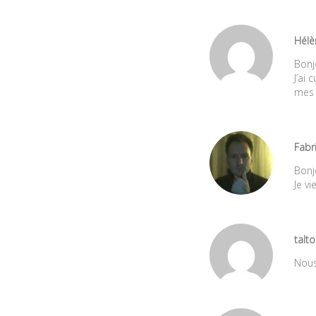
Hélè
Bonj
J’ai 
mes 
Fabr
Bonj
Je vi
talto
Nous