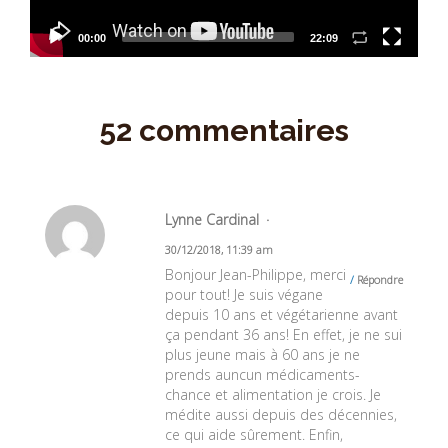
00:00
22:09
52 commentaires
Lynne Cardinal
30/12/2018, 11:39 am
Bonjour Jean-Philippe, merci
Répondre
pour tout! Je suis végane
depuis 10 ans et végétarienne avant
ça pendant 36 ans! En effet, je ne sui
plus jeune mais à 60 ans je ne
prends auncun médicaments-
chance et alimentation je crois. Je
médite aussi depuis des décennies,
ce qui aide sûrement. Enfin,