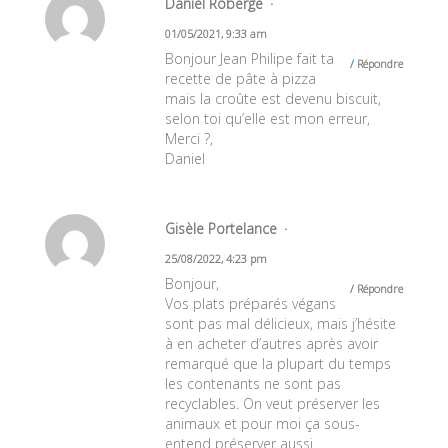
Daniel Roberge
01/05/2021, 9:33 am
Bonjour Jean Philipe fait ta
Répondre
recette de pâte à pizza
mais la croûte est devenu biscuit,
selon toi qu’elle est mon erreur,
Merci ?,
Daniel
Gisèle Portelance
25/08/2022, 4:23 pm
Bonjour,
Répondre
Vos plats préparés végans
sont pas mal délicieux, mais j’hésite
à en acheter d’autres après avoir
remarqué que la plupart du temps
les contenants ne sont pas
recyclables. On veut préserver les
animaux et pour moi ça sous-
entend préserver aussi