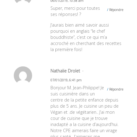
06/01/2019, 10:38 am
Super, merci pour toutes
Répondre
ses réponses! ?
J’aurais bien aimé savoir aussi
pourquoi en anglais “le chef
bouddhiste”, c’est ce qui m’a
accroché en cherchant des recettes
la première fois!
Nathalie Drolet
07/01/2019, 6:41 pm
Bonjour M. Jean-Philippe! Je
Répondre
suis cuisinière dans un
centre de la petite enfance depuis
plus de 5 ans. Je cuisine un peu de
Végan et .de végétarien.. J’ai mon
cour de cuisine que je trouve
inadapté a la cuisine d’aujourd’hui.
Notre CPE aimerais faire un virage
plus santé. .J’aimerais me