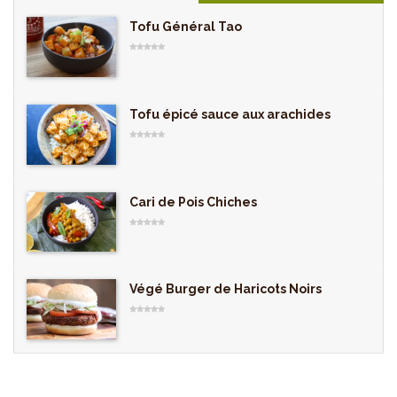
Tofu Général Tao
Tofu épicé sauce aux arachides
Cari de Pois Chiches
Végé Burger de Haricots Noirs